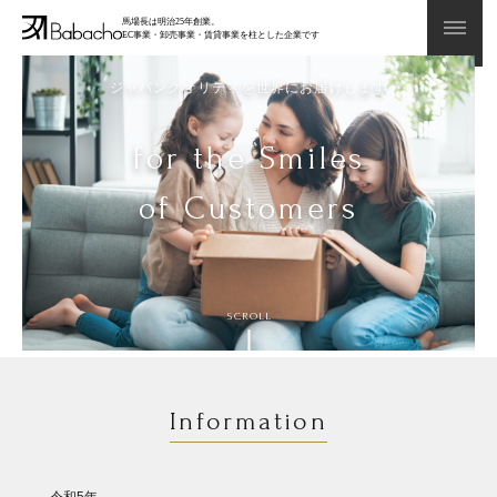
馬場長は明治25年創業。
EC事業・卸売事業・賃貸事業を柱とした企業です
ジャパンクオリティを世界にお届けします
ジャパンクオリティを世界にお届けします
for the Smiles
for the Smiles
of Customers
of Customers
SCROLL
Information